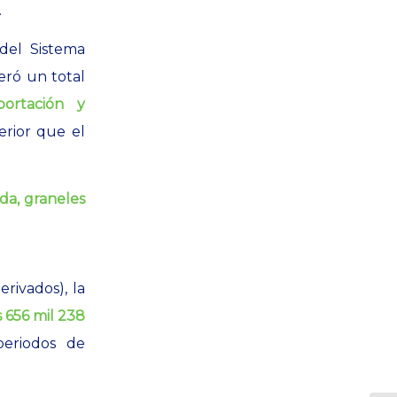
.
 del Sistema
eró un total
ortación y
rior que el
da, graneles
rivados), la
s 656 mil 238
eriodos de