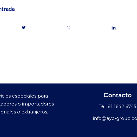
ntrada
Contacto
vicios especiales para
tadores o importadores
Tel.
81 1642 6745
ionales o extranjeros.
info@ayc-group.c