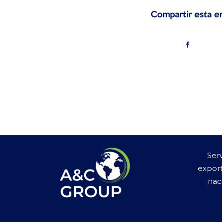
Compartir esta e
Ser
expor
nac