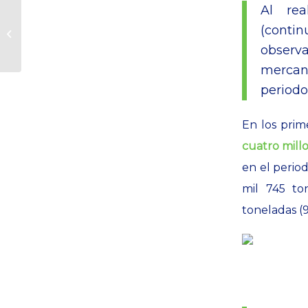
Al rea
CPKC de México
identifica ruta para el
(contin
tren México-
observ
Querétaro
mercan
periodo
En los prim
cuatro mill
en el perio
mil 745 to
toneladas (