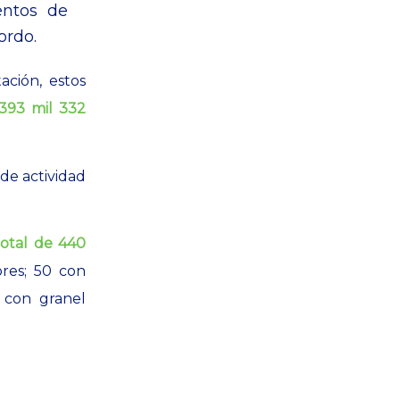
entos de
ordo.
ción, estos
393 mil 332
 de actividad
total de 440
res; 50 con
 con granel