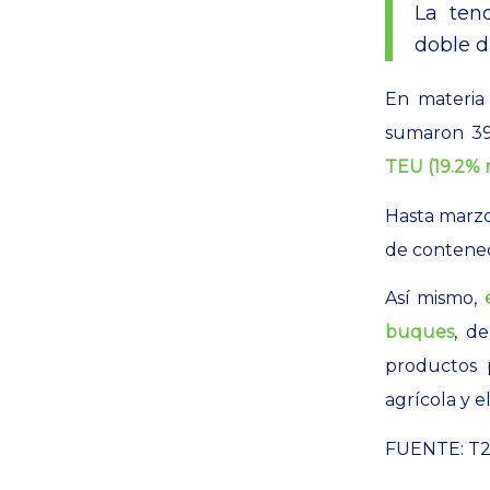
La ten
doble d
En materia
sumaron 39
TEU (19.2% 
Hasta marz
de contened
Así mismo,
buques
, d
productos 
agrícola y e
FUENTE: T2