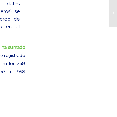
s datos
eros) se
bordo de
va en el
s ha sumado
lo registrado
n millón 248
347 mil 958